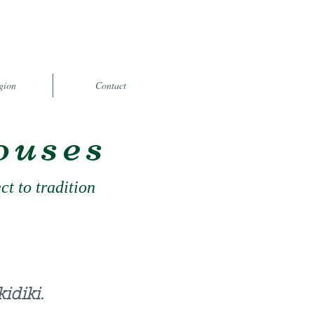
gion
Contact
ouses
t to tradition
idiki.